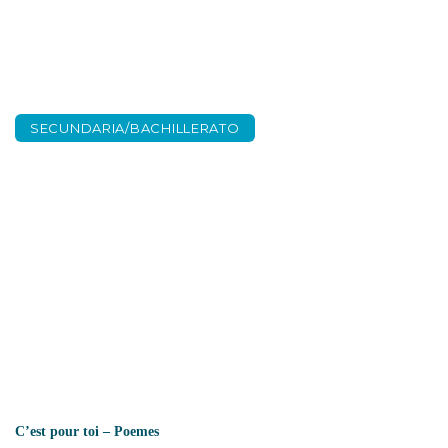
SECUNDARIA/BACHILLERATO
C’est pour toi –
Poemes
C’est pour toi – Poemes