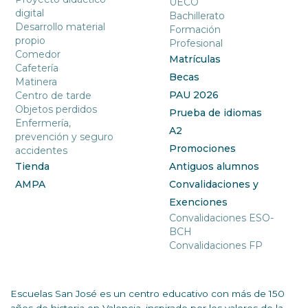
UECO
digital
Bachillerato
Desarrollo material
Formación
propio
Profesional
Comedor
Matrículas
Cafetería
Becas
Matinera
PAU 2026
Centro de tarde
Objetos perdidos
Prueba de idiomas
Enfermería,
A2
prevención y seguro
Promociones
accidentes
Tienda
Antiguos alumnos
AMPA
Convalidaciones y
Exenciones
Convalidaciones ESO-
BCH
Convalidaciones FP
Escuelas San José es un centro educativo con más de 150
años de historia en Valencia, inspirado por los valores de la