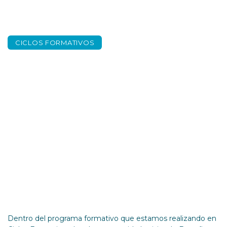
CICLOS FORMATIVOS
Charla formación en
Ciclos Formativos –
Distron SL
Dentro del programa formativo que estamos realizando en