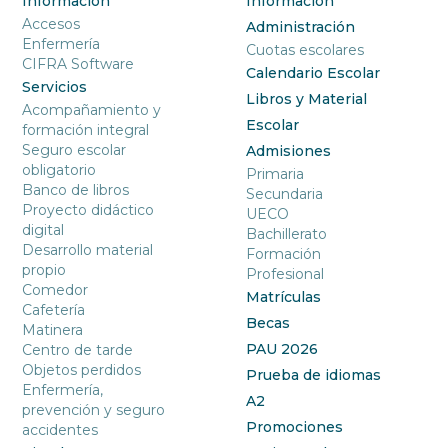
Información
Información
Accesos
Administración
Enfermería
Cuotas escolares
CIFRA Software
Calendario Escolar
Servicios
Libros y Material
Acompañamiento y
Escolar
formación integral
Seguro escolar
Admisiones
obligatorio
Primaria
Banco de libros
Secundaria
Proyecto didáctico
UECO
digital
Bachillerato
Desarrollo material
Formación
propio
Profesional
Comedor
Matrículas
Cafetería
Becas
Matinera
PAU 2026
Centro de tarde
Objetos perdidos
Prueba de idiomas
Enfermería,
A2
prevención y seguro
Promociones
accidentes