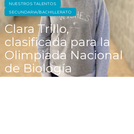
NUESTROS TALENTOS
SECUNDARIA/BACHILLERATO
Clara Trillo,
clasificada para la
Olimpiada Nacional
de Biología