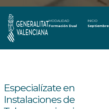
MODALIDAD
INICIO
Formación Dual
Septiembre
Especialízate en
Instalaciones de