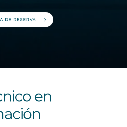
A DE RESERVA
cnico en
mación