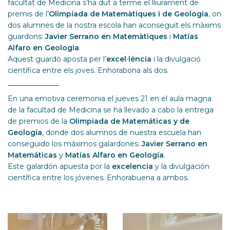
facultat de Medicina s’ha dut a terme el lliurament de
premis de l’
Olimpíada de Matemàtiques i de Geologia
, on
dos alumnes de la nostra escola han aconseguit els màxims
guardons:
Javier Serrano en Matemàtiques
i
Matías
Alfaro en Geologia
.
Aquest guardó aposta per l’
excel·lència
i la divulgació
científica entre els joves. Enhorabona als dos.
En una emotiva ceremonia el jueves 21 en el aula magna
de la facultad de Medicina se ha llevado a cabo la entrega
de premios de la
Olimpiada de Matemáticas y de
Geología
, donde dos alumnos de nuestra escuela han
conseguido los máximos galardones:
Javier Serrano en
Matemáticas
y
Matías Alfaro en Geología
.
Este galardón apuesta por la
excelencia
y la divulgación
científica entre los jóvenes. Enhorabuena a ambos.