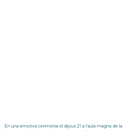
primero de
bachillerato,
premiados en las
Olimpiadas de
Matemáticas y
Geología
En una emotiva cerimònia el dijous 21 a l’aula magna de la