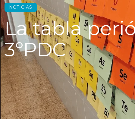
NOTICIAS
La tabla peri
3ºPDC