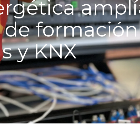
ergética amplí
 de formación
s y KNX