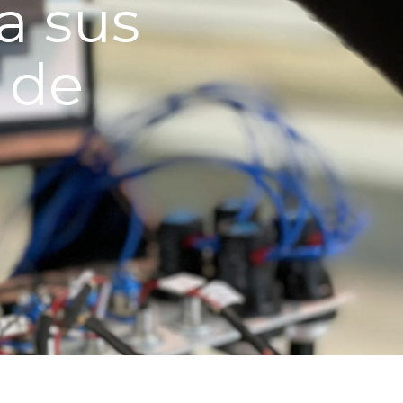
a sus
 de