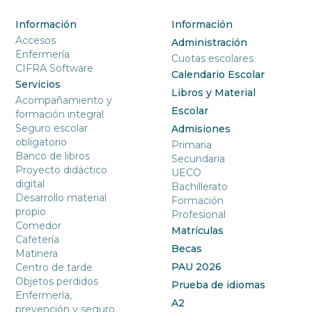
Información
Información
Accesos
Administración
Enfermería
Cuotas escolares
CIFRA Software
Calendario Escolar
Servicios
Libros y Material
Acompañamiento y
Escolar
formación integral
Seguro escolar
Admisiones
obligatorio
Primaria
Banco de libros
Secundaria
Proyecto didáctico
UECO
digital
Bachillerato
Desarrollo material
Formación
propio
Profesional
Comedor
Matrículas
Cafetería
Becas
Matinera
PAU 2026
Centro de tarde
Objetos perdidos
Prueba de idiomas
Enfermería,
A2
prevención y seguro