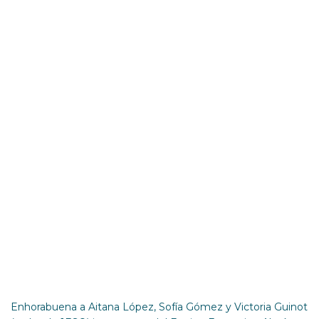
Enhorabuena
Aitana, Sofía y
Victoria 1ESO –
Campeonas
Autonómicas
Natación
Enhorabuena a Aitana López, Sofía Gómez y Victoria Guinot