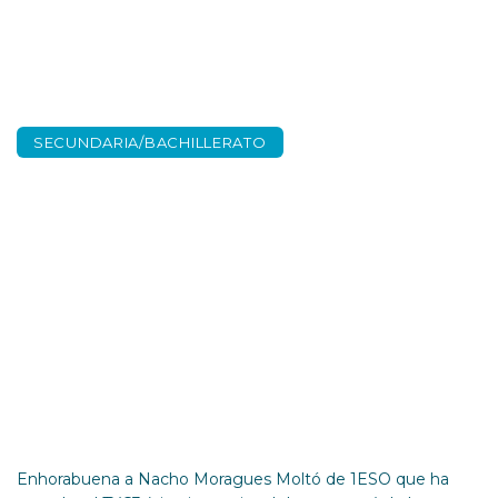
SECUNDARIA/BACHILLERATO
Enhorabuena Nacho
Moragues – 1ESO
Enhorabuena a Nacho Moragues Moltó de 1ESO que ha