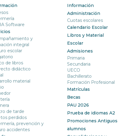
ormación
Información
esos
Administración
ermería
Cuotas escolares
RA Software
Calendario Escolar
icios
Libros y Material
mpañamiento y
Escolar
ación integral
ro escolar
Admisiones
gatorio
Primaria
o de libros
Secundaria
ecto didáctico
UECO
al
Bachillerato
rrollo material
Formación Profesional
io
Matrículas
edor
Becas
tería
PAU 2026
nera
ro de tarde
Prueba de idiomas A2
tos perdidos
Promociones Antiguos
rmería, prevención y
alumnos
ro accidentes