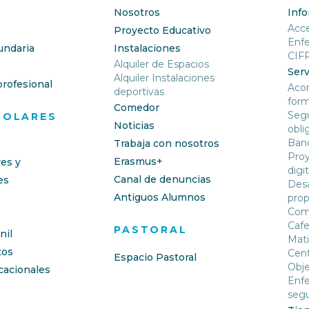
Nosotros
Inf
Acc
Proyecto Educativo
Enf
undaria
Instalaciones
CIF
Alquiler de Espacios
Serv
Alquiler Instalaciones
rofesional
Aco
deportivas
form
Comedor
Segu
COLARES
Noticias
obli
Banc
Trabaja con nosotros
Proy
Erasmus+
res y
digit
Canal de denuncias
es
Desa
Antiguos Alumnos
prop
Com
Cafe
PASTORAL
nil
Mati
os
Cent
Espacio Pastoral
Obje
cacionales
Enfe
segu