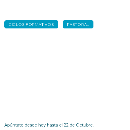
CICLOS FORMATIVOS
PASTORAL
Taizé. Una
experiencia
inolvidable.
Apúntate desde hoy hasta el 22 de Octubre.