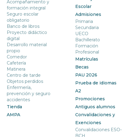
Acompañamiento y
Escolar
formación integral
Seguro escolar
Admisiones
obligatorio
Primaria
Banco de libros
Secundaria
Proyecto didáctico
UECO
digital
Bachillerato
Desarrollo material
Formación
propio
Profesional
Comedor
Matrículas
Cafetería
Becas
Matinera
PAU 2026
Centro de tarde
Objetos perdidos
Prueba de idiomas
Enfermería,
A2
prevención y seguro
Promociones
accidentes
Tienda
Antiguos alumnos
AMPA
Convalidaciones y
Exenciones
Convalidaciones ESO-
BCH