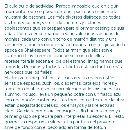
El aula bulle de actividad. Parece imposible que en algún
momento todo se pueda detener para que comience la
muestra de escenas. Los más diversos disfraces, de todas
las tallas y colores, visten a los actores y actrices
adolescentes que se preparan para el primer casting de sus
vidas. Por eso encontramos a varios alumnos vestidos de
monjes, cada uno con un tono de marrón distinto y una
vestimenta que recuerda, más o menos, a un religioso de la
época de Shakespeare. Todos afirman que ellos son el
auténtico Fray Lorenzo, aunque solo uno de ellos
representará la escena el día del estreno. Imaginamos que
todos los Romeos y todas las Julietas estarán tanto o más
nerviosos que los frailes.
El atrezzo es de plástico. Las mesas y las manos están
llenas de espadas, cuchillos, diademas, catalejos, flores y
todo tipo de objetos para complementar los disfraces. Un
alumno, incluso, lleva un pequeño cofre con un frasco azul
con una poción misteriosa. Los libros con el texto de la obra
están desgastados del uso, los ensayos y las relecturas.
Elena García, la profesora, consigue al fin hacer silencio y el
primer grupo se prepara para interpretar su escena. El resto
guarda un respetuoso silencio. La pantalla del proyector
sirve de fondo con el decorado en forma de foto. Y