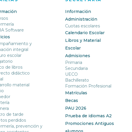
ormación
Información
esos
Administración
ermería
Cuotas escolares
RA Software
Calendario Escolar
icios
Libros y Material
mpañamiento y
Escolar
ación integral
ro escolar
Admisiones
gatorio
Primaria
o de libros
Secundaria
ecto didáctico
UECO
al
Bachillerato
rrollo material
Formación Profesional
io
Matrículas
edor
Becas
tería
PAU 2026
nera
ro de tarde
Prueba de idiomas A2
tos perdidos
Promociones Antiguos
rmería, prevención y
alumnos