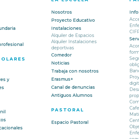
Nosotros
Inf
Acc
Proyecto Educativo
Enf
undaria
Instalaciones
CIF
Alquiler de Espacios
Serv
Alquiler Instalaciones
rofesional
Aco
deportivas
form
Comedor
Segu
COLARES
Noticias
obli
Banc
Trabaja con nosotros
Proy
Erasmus+
res y
digit
Canal de denuncias
es
Desa
Antiguos Alumnos
prop
Com
Cafe
PASTORAL
nil
Mati
os
Cent
Espacio Pastoral
Obje
cacionales
Enfe