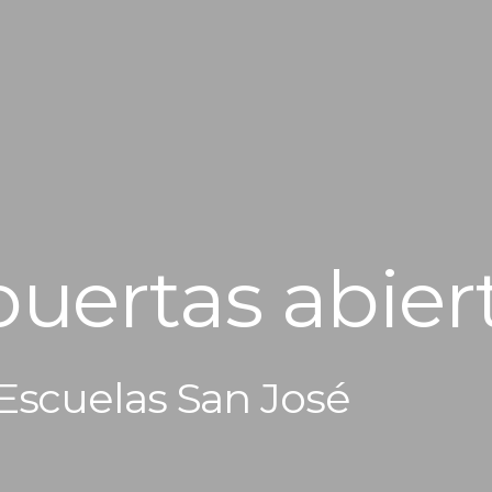
uertas abier
Escuelas San José