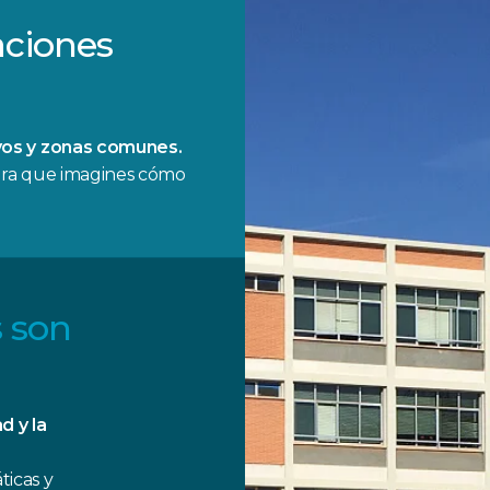
aciones
vos y zonas comunes.
ara que imagines cómo
 son
d y la
icas y