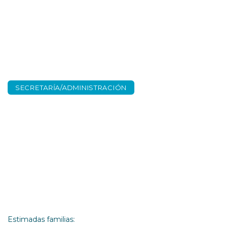
SECRETARÍA/ADMINISTRACIÓN
Libros curso 2019/20
Estimadas familias: