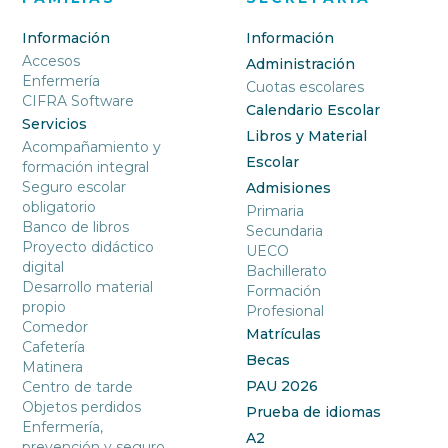
Información
Información
Accesos
Administración
Enfermería
Cuotas escolares
CIFRA Software
Calendario Escolar
Servicios
Libros y Material
Acompañamiento y
Escolar
formación integral
Seguro escolar
Admisiones
obligatorio
Primaria
Banco de libros
Secundaria
Proyecto didáctico
UECO
digital
Bachillerato
Desarrollo material
Formación
propio
Profesional
Comedor
Matrículas
Cafetería
Becas
Matinera
PAU 2026
Centro de tarde
Objetos perdidos
Prueba de idiomas
Enfermería,
A2
prevención y seguro