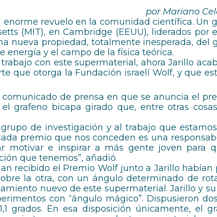
por Mariano Cel
 enorme revuelo en la comunidad científica. Un gru
tts (MIT), en Cambridge (EEUU), liderados por e
una nueva propiedad, totalmente inesperada, del g
e energía y el campo de la física teórica.
trabajo con este supermaterial, ahora Jarillo ac
te que otorga la Fundación israelí Wolf, y que es
l comunicado de prensa en que se anuncia el prem
 el grafeno bicapa girado que, entre otras cosa
grupo de investigación y al trabajo que estamo
. “Cada premio que nos conceden es una responsabi
ar motivar e inspirar a más gente joven para q
gación que tenemos”, añadió.
han recibido el Premio Wolf junto a Jarillo había
obre la otra, con un ángulo determinado de rota
amiento nuevo de este supermaterial. Jarillo y su
perimentos con “ángulo mágico”. Dispusieron dos
,1 grados. En esa disposición únicamente, el g