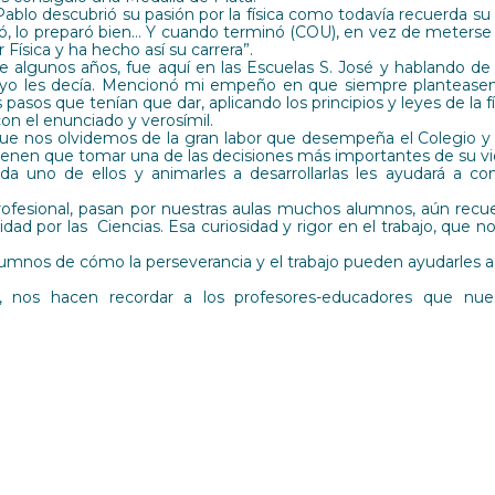
ablo descubrió su pasión por la física como todavía recuerda su
, lo preparó bien… Y cuando terminó (COU), en vez de meterse a
r Física y ha hecho así su carrera”.
 algunos años, fue aquí en las Escuelas S. José y hablando de la
 yo les decía. Mencionó mi empeño en que siempre planteas
 pasos que tenían que dar, aplicando los principios y leyes de la fís
on el enunciado y verosímil.
e que nos olvidemos de la gran labor que desempeña el Colegio 
 tienen que tomar una de las decisiones más importantes de su vida
da uno de ellos y animarles a desarrollarlas les ayudará a c
profesional, pasan por nuestras aulas muchos alumnos, aún rec
dad por las Ciencias. Esa curiosidad y rigor en el trabajo, que no
lumnos de cómo la perseverancia y el trabajo pueden ayudarles 
nos hacen recordar a los profesores-educadores que nuest