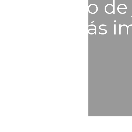
exalumno de j
físicos más i
mundo