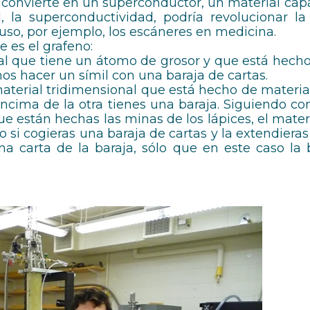
e convierte en un superconductor, un material cap
, la superconductividad, podría revolucionar la
luso, por ejemplo, los escáneres en medicina.
e es el grafeno:
al que tiene un átomo de grosor y que está hech
s hacer un símil con una baraja de cartas.
material tridimensional que está hecho de materia
encima de la otra tienes una baraja. Siguiendo con
 que están hechas las minas de los lápices, el mate
o si cogieras una baraja de cartas y la extendier
na carta de la baraja, sólo que en este caso la