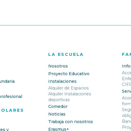
LA ESCUELA
FA
Nosotros
Inf
Acc
Proyecto Educativo
Enf
undaria
Instalaciones
CIF
Alquiler de Espacios
Serv
Alquiler Instalaciones
rofesional
Aco
deportivas
form
Comedor
Segu
COLARES
Noticias
obli
Banc
Trabaja con nosotros
Proy
Erasmus+
res y