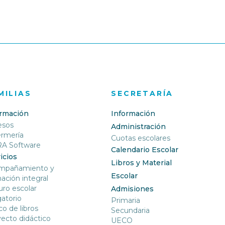
MILIAS
SECRETARÍA
ormación
Información
esos
Administración
ermería
Cuotas escolares
RA Software
Calendario Escolar
icios
Libros y Material
mpañamiento y
Escolar
ación integral
ro escolar
Admisiones
gatorio
Primaria
o de libros
Secundaria
ecto didáctico
UECO