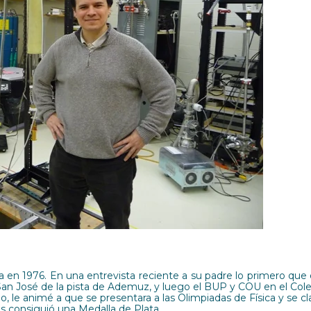
ia en 1976. En una entrevista reciente a su padre lo primero que 
San José de la pista de Ademuz, y luego el BUP y COU en el Coleg
 le animé a que se presentara a las Olimpiadas de Física y se clas
as consiguió una Medalla de Plata.