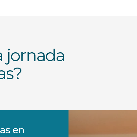
 jornada
as?
las en